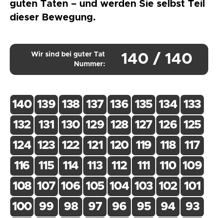
guten Taten – und werden Sie selbst Teil
dieser Bewegung.
Wir sind bei guter Tat
140 / 140
Nummer:
140
139
138
137
136
135
134
133
132
131
130
129
128
127
126
125
124
123
122
121
120
119
118
117
116
115
114
113
112
111
110
109
108
107
106
105
104
103
102
101
100
99
98
97
96
95
94
93