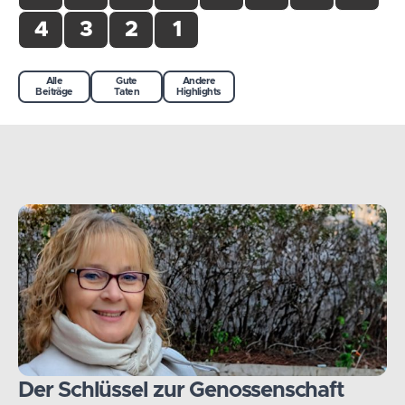
4
3
2
1
Alle
Gute
Andere
Beiträge
Taten
Highlights
Der Schlüssel zur Genossenschaft