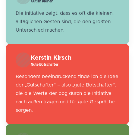
Gut im Kleinen
gerade passieren oder für die Zukunft
geplant sind. Alles, was das
Die Initiative zeigt, dass es oft die kleinen,
genossenschaftliche Leben prägt, findet
alltäglichen Gesten sind, die den größten
hier seinen Platz.
Unterschied machen.
Kerstin Kirsch
Gute Botschafter
Besonders beeindruckend finde ich die Idee
der „Gutschafter“ – also „gute Botschafter“,
die die Werte der bbg durch die Initiative
nach außen tragen und für gute Gespräche
sorgen.