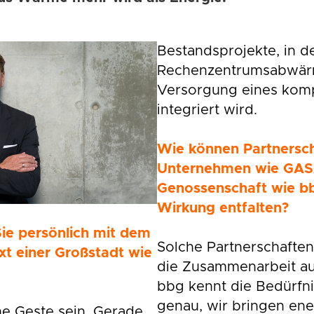
Bestandsprojekte, in 
Rechenzentrumsabwärm
Versorgung eines kom
integriert wird.
Wie können Partnersc
Unternehmen wie GAS
Genossenschaft wie bb
Wirkung entfalten?
Sie persönlich mit dem
Solche Partnerschaften
xt einer Großstadt wie
die Zusammenarbeit au
bbg kennt die Bedürfni
genau, wir bringen ene
ne Geste sein. Gerade