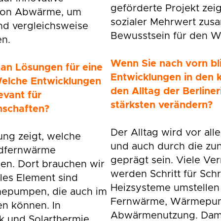
geförderte Projekt zei
von Abwärme, um
sozialer Mehrwert zus
nd vergleichsweise
Bewusstsein für den W
n.
Wenn Sie nach vorn bl
 an Lösungen für eine
Entwicklungen in den
 Welche Entwicklungen
den Alltag der Berline
evant für
stärksten verändern?
schaften?
Der Alltag wird vor a
g zeigt, welche
und auch durch die zu
ndfernwärme
geprägt sein. Viele Ve
n. Dort brauchen wir
werden Schritt für Schri
les Element sind
Heizsysteme umstellen
mepumpen, die auch im
Fernwärme, Wärmepu
en können. In
Abwärmenutzung. Damit
k und Solarthermie