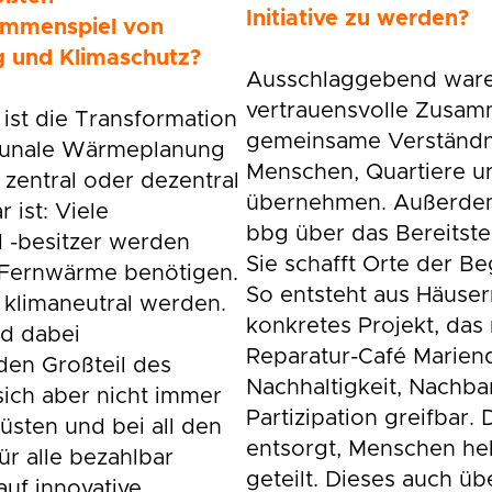
Initiative zu werden?
ammenspiel von
 und Klimaschutz?
Ausschlaggebend waren
vertrauensvolle Zusam
ist die Transformation
gemeinsame Verständni
unale Wärmeplanung
Menschen, Quartiere u
 zentral oder dezentral
übernehmen. Außerde
 ist: Viele
bbg über das Bereitst
 -besitzer werden
Sie schafft Orte der B
n Fernwärme benötigen.
So entsteht aus Häuser
5 klimaneutral werden.
konkretes Projekt, das 
nd dabei
Reparatur-Café Marien
den Großteil des
Nachhaltigkeit, Nachba
ich aber nicht immer
Partizipation greifbar.
üsten und bei all den
entsorgt, Menschen hel
 alle bezahlbar
geteilt. Dieses auch 
auf innovative