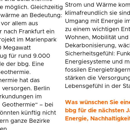
Strom und Wärme kom
e möglich. Gleichzeitig
klimafreundlich sie sin
bwärme an Bedeutung:
Umgang mit Energie im 
 vor allem aus
zu einem wichtigen Ent
r nach Frankfurt ein
Wohnen, Mobilität und
rojekt im Marienpark
Dekarbonisierung, wäc
60 Megawatt
Sicherheitsgefühl: Fun
g für rund 9.000
Energiesysteme und m
e der bbg. Eine
fossilen Energieträger
Geothermie.
stärken die Versorgung
hermie hat das
Lebensgefühl in der St
u versorgen. Berlin
 Erkundungen im
Was wünschen Sie ein
 Geothermie“ – bei
bbg für die nächsten J
nnten künftig nicht
Energie, Nachhaltigkei
dern ganze Bezirke
en.