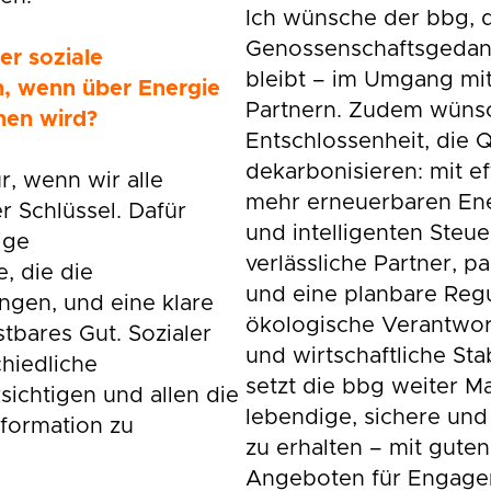
Ich wünsche der bbg, d
Genossenschaftsgedank
er soziale
bleibt – im Umgang mit
, wenn über Energie
Partnern. Zudem wünsc
hen wird?
Entschlossenheit, die Q
dekarbonisieren: mit e
, wenn wir alle
mehr erneuerbaren En
r Schlüssel. Dafür
und intelligenten Steu
ige
verlässliche Partner,
, die die
und eine planbare Regu
gen, und eine klare
ökologische Verantwort
stbares Gut. Sozialer
und wirtschaftliche St
hiedliche
setzt die bbg weiter Ma
sichtigen und allen die
lebendige, sichere und
formation zu
zu erhalten – mit gut
Angeboten für Engagem