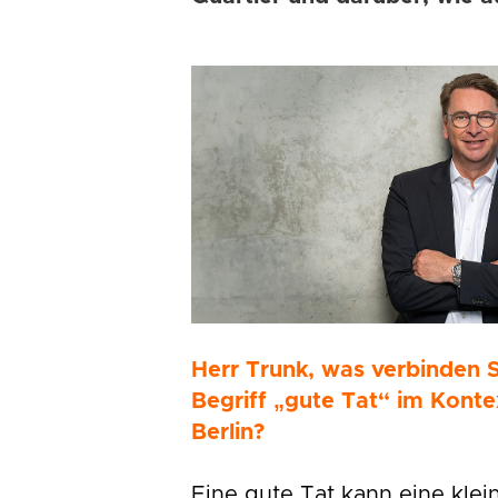
Herr Trunk, was verbinden 
Begriff „gute Tat“ im Konte
Berlin?
Eine gute Tat kann eine klei