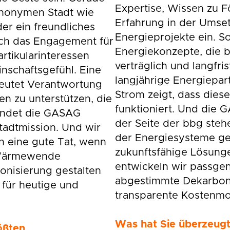
Expertise, Wissen zu
 anonymen Stadt wie
Erfahrung in der Umse
er ein freundliches
Energieprojekte ein. S
uch das Engagement für
Energiekonzepte, die b
artikularinteressen
verträglich und langfris
nschaftsgefühl. Eine
langjährige Energiepar
deutet Verantwortung
Strom zeigt, dass die
 zu unterstützen, die
funktioniert. Und die 
endet die GASAG
der Seite der bbg steh
tadtmission. Und wir
der Energiesysteme ge
n eine gute Tat, wenn
zukunftsfähige Lösunge
e Wärmewende
entwickeln wir passge
onisierung gestalten
abgestimmte Dekarboni
 für heutige und
transparente Kostenmo
Was hat Sie überzeugt
ößten