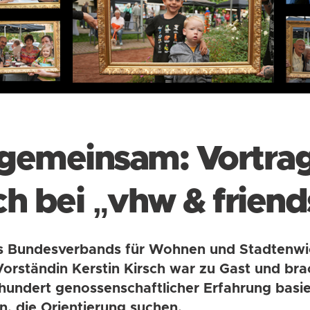
 gemeinsam: Vortra
ch bei „vhw & frien
 Bundesverbands für Wohnen und Stadtenwick
rständin Kerstin Kirsch war zu Gast und brac
hundert genossenschaftlicher Erfahrung basie
n, die Orientierung suchen.