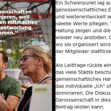
Ein Schwerpunkt lag au
genossenschaftliches 
und weiterentwickelt 
ideelle Werte pflegen,
Haltung zeigen und d
wieder neu anstoßen. G
wo sie organisiert wird
der Mitglieder stattfind
Als Leitfrage rückte e
das viele Städte besch
gemeinschaftliches Hand
das individuelle „Ich“ o
dominieren. Die Diskus
Genossenschaft in dies
Beitrag leisten kann.