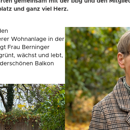
ten gemeinsam mit der bbg und den Mitglied
latz und ganz viel Herz.
den
erer Wohnanlage in der
gt Frau Berninger
grünt, wächst und lebt,
nderschönen Balkon