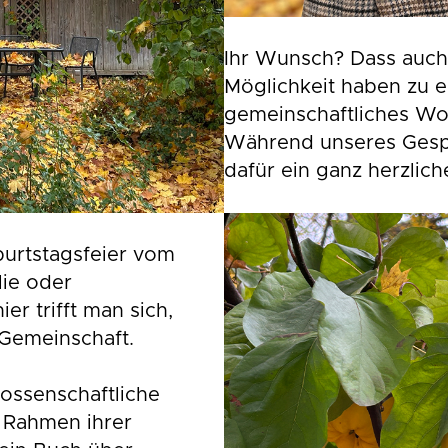
Ihr Wunsch? Dass auch
Möglichkeit haben zu 
gemeinschaftliches Wo
Während unseres Gespr
dafür ein ganz herzlic
burtstagsfeier vom
ie oder
er trifft man sich,
 Gemeinschaft.
nossenschaftliche
 Rahmen ihrer